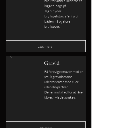
har I for altid billederne at
kigge tilbage på.
Jeg tilbyder
bryllupsfotografering til
både små og store
bryllupper,
Læs mere
Gravid
Få foreviget maven med en
smuk gravidsession
udenfor enten med eller
uden din partner.
Der er mulighed for at låne
kjoler, hvis det ønskes.
Læs mere