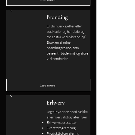
Branding
Er du iværksætter eller
butiksejer og har du brug
for at styrke din branding?
Book en af mine
brandingsession, som
passer til både små og store
virksomheder.
Læs mere
Erhverv
Jeg tilbyder en bred række
af erhvervsfotograferinger:
Erhvervsportrætter
Eventfotografering
Produktfotografering