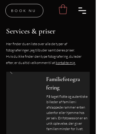
BOOK NU
Services & priser
Her finder du en liste over alle de typer af
fotograferinger, jeg tilbyder samt deres priser.
Hvis du ikke finder den type fotografering, du leder
efter, er du altid velkommen til at
kontakte mig.
Familiefotogra
fering
Få taget flotte og autentiske
billeder af familien i
afslappede rammer enten
udenfor eller hjemme hos
jer selv. En fotosession er en
unik oplevelse, der giver
familien minder for livet.