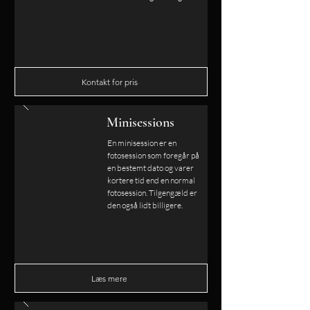
Kontakt for pris
Minisessions
En minisession er en
fotosession som foregår på
en bestemt dato og varer
kortere tid end en normal
fotosession. Tilgengæld er
den også lidt billigere.
Læs mere