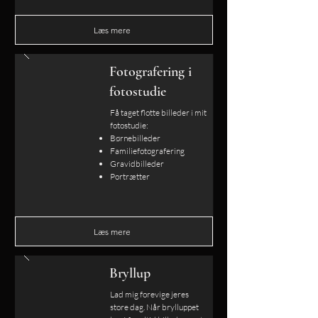
Læs mere
Fotografering i
fotostudie
Få taget flotte billeder i mit
fotostudie:​
Børnebilleder
Familiefotografering
Gravidbilleder
Portrætter
Læs mere
Bryllup
Lad mig forevige jeres
store dag. Når brylluppet