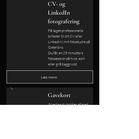
CV- og
LinkedIn
fotografering
Få taget professionelle
billeder til dit CV eller
LinkedIn i mit fotostudie på
Østerbro.
Du får en 25 minutters
fotosession på hvid, sort
eller grå baggrund
Læs mere
Gavekort
Glæd en du holder af med
et gavekort.
Jeg laver gavekort på
valgfrie beløb.
Kontakt mig for at høre
mere.