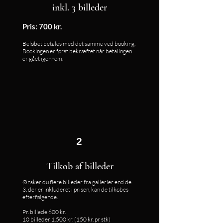
inkl. 3 billeder
Pris: 700 kr.
Beløbet betales med det samme ved booking.
Bookingen er først bekræftet når betalingen
er gået igennem.
2
Tilkøb af billeder
Ønsker du flere billeder fra gallerier end de
3, der er inkluderet i prisen, kan de tilkøbes
efterfølgende.
Pr. billede 600 kr.
10 billeder 1.500 kr. (150 kr. pr stk)