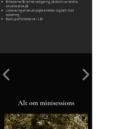
Billederne får en let redigering, så de bliver ekstra
smukke at se på
Udlevering af de udvalgte billeder digitalt i fuld
opløsning
Backup af billederne i 1 år
Alt om minisessions