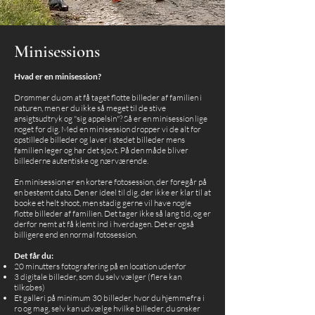
Minisessions
Hvad er en minisession?
Drømmer du om at få taget flotte billeder af
familien i
naturen, men er du ikke så meget til de stive
ansigtsudtryk og "sig appelsin"? Så er en minisession lige
noget for dig. Med en minisession dropper vi de alt for
opstillede billeder og laver i stedet billeder mens
familien leger og har det sjovt. På den måde bliver
billederne autentiske og nærværende.
En minisession er en kortere fotosession, der foregår på
en bestemt dato. Den er ideel til dig, der ikke er klar til at
booke et helt shoot, men stadig gerne vil have nogle
flotte billeder af familien. Det tager ikke så lang tid, og er
derfor nemt at få klemt ind i hverdagen. Det er også
billigere end en normal fotosession.
Det får du:
20 minutters fotografering på en location udenfor
3 digitale billeder, som du selv vælger (flere kan
tilkøbes)
Et galleri på minimum 30 billeder, hvor du hjemmefra i
ro og mag, selv kan udvælge hvilke billeder, du ønsker