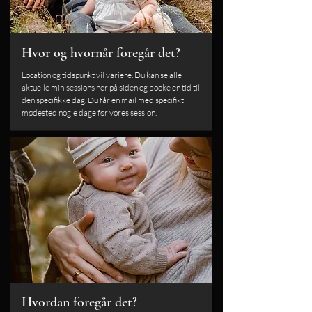
Hvor og hvornår foregår det?
Location og tidspunkt vil variere. Du kan se alle
aktuelle minisessions her på siden og booke en tid til
den specifikke dag. Du får en mail med specifikt
mødested nogle dage før vores session.
Hvordan foregår det?