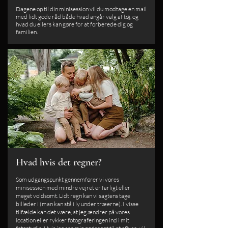
Dagene op til din minisession vil du modtage en mail
med lidt gode råd både hvad angår valg af tøj, og
hvad du ellers kan gøre for at forberede dig og
familien.
Hvad hvis det regner?
Som udgangspunkt gennemfører vi vores
minisession med mindre vejret er farligt eller
meget voldsomt. Lidt regn kan vi sagtens tage
billeder i (man kan stå i ly under træerne). I visse
tilfælde kan det være, at jeg ændrer på vores
location eller rykker fotograferingen ind i mit