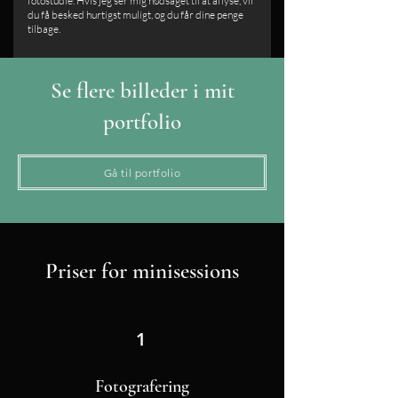
fotostudie. Hvis jeg ser mig nødsaget til at aflyse, vil
du få besked hurtigst muligt, og du får dine penge
tilbage.
Se flere billeder i mit
portfolio
Gå til portfolio
Priser for minisessions
1
Fotografering