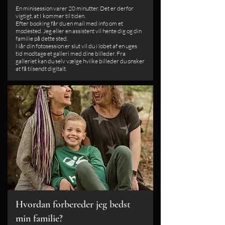
En minisession varer 20 minutter. Det er derfor
vigtigt, at I kommer til tiden.
Efter booking får du en mail med info om et
mødested. Jeg eller en assistent vil hente dig og din
familie på dette sted.
Når din fotosession er slut vil du i løbet af en uges
tid modtage et galleri med dine billeder. Fra
galleriet kan du selv vælge hvilke billeder du ønsker
at få tilsendt digitalt.
Hvordan forbereder jeg bedst
min familie?