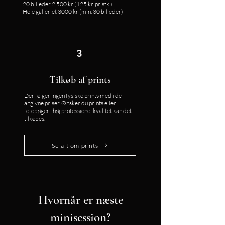
20 billeder 2.500 kr (125 kr. pr. stk.)
Hele galleriet 3000 kr (min. 30 billeder)
3
Tilkøb af prints
Der følger ingen fysiske prints med i de
angivne priser. Ønsker du prints eller
fotobøger i høj professionel kvalitet kan det
tilkøbes.
Se alt om prints
Hvornår er næste
minisession?