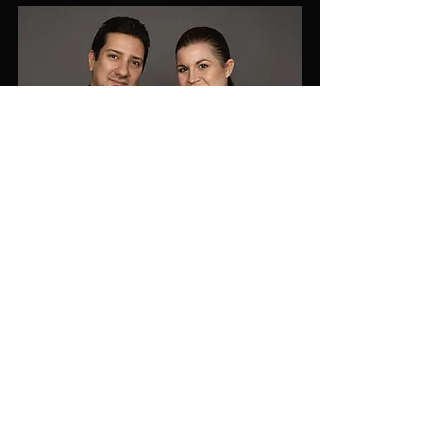
Familier
Saml familien og få taget flotte billeder billeder af
jer alle samlet.
I kan også overveje en
lifestyle sessions
, hvis I er til
det mere autentiske look.