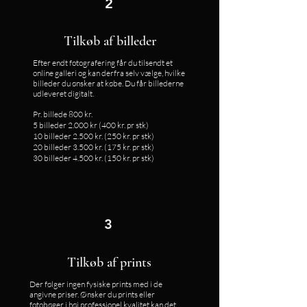
2
Tilkøb af billeder
Efter endt fotografering får du tilsendt et
online galleri og kan derfra selv vælge, hvilke
billeder du ønsker at købe. Du får billederne
udleveret digitalt.
Pr. billede 800 kr.
5 billeder 2.000 kr (400 kr. pr stk)
10 billeder 2.500 kr. (250 kr. pr stk)
20 billeder 3.500 kr. (175 kr. pr stk)
30 billeder 4.500 kr. (150 kr. pr stk)
3
Tilkøb af prints
Der følger ingen fysiske prints med i de
angivne priser. Ønsker du prints eller
fotobøger i høj professionel kvalitet kan det