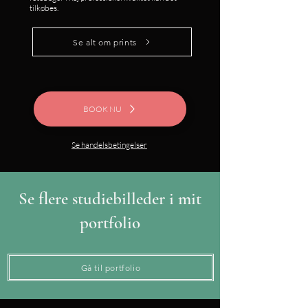
tilkøbes.
Se alt om prints
BOOK NU
Se handelsbetingelser
Se flere studiebilleder i mit
portfolio
Gå til portfolio