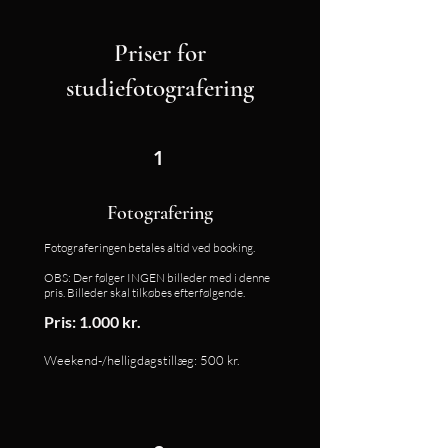
Priser for
studiefotografering
1
Fotografering
Fotograferingen betales altid ved booking.
OBS: Der følger INGEN billeder med i denne
pris. Billeder skal tilkøbes efterfølgende.
Pris: 1.000 kr.
Weekend-/helligdagstillæg: 500 kr.