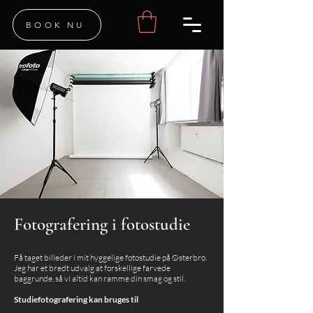
BOOK NU
BOOK NU
Fotografering i fotostudie
Få taget billeder i mit hyggelige fotostudie på Østerbro.
Jeg har et bredt udvalg at forskellige farvede
baggrunde, så vi altid kan ramme din smag og stil.
Studiefotografering kan bruges til