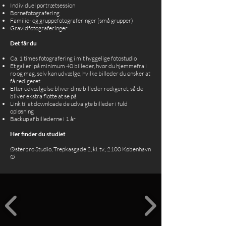
Individuel portrætsession
Børnefotografering
Familie- og gruppefotograferinger (små grupper)
Gravidfotograferinger
Det får du
Ca. 1 times fotografering i mit hyggelige fotostudio
Et galleri på minimum 40 billeder, hvor du hjemmefra i
ro og mag, selv kan udvælge, hvilke billeder du ønsker at
få redigeret
Efter udvælgelse bliver dine billeder redigeret, så de
bliver ekstra flotte at se på
Link til at downloade de udvalgte billeder i fuld
opløsning
Backup af billederne i 1 år
Her finder du studiet
Østerbro Studio, Trepkasgade 2, kl. tv., 2100 København
Ø