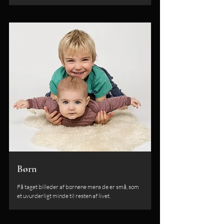
Børn
Få taget billeder af børnene mens de er små, som
et uvurderligt minde til resten af livet.