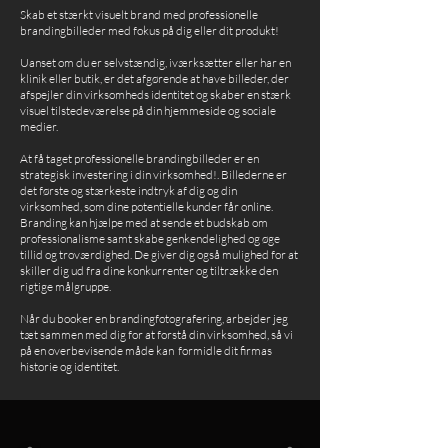
Skab et stærkt visuelt brand med professionelle
brandingbilleder med fokus på dig eller dit produkt!
Uanset om du er selvstændig, iværksætter eller har en
klinik eller butik, er det afgørende at have billeder, der
afspejler din virksomheds identitet og skaber en stærk
visuel tilstedeværelse på din hjemmeside og sociale
medier.
At få taget professionelle brandingbilleder er en
strategisk investering i din virksomhed!. Billederne er
det første og stærkeste indtryk af dig og din
virksomhed, som dine potentielle kunder får online.
Branding kan hjælpe med at sende et budskab om
professionalisme samt skabe genkendelighed og øge
tillid og troværdighed. De giver dig også mulighed for at
skiller dig ud fra dine konkurrenter og tiltrække den
rigtige målgruppe.
Når du booker en brandingfotografering, arbejder jeg
tæt sammen med dig for at forstå din virksomhed, så vi
på en overbevisende måde kan formidle dit firmas
historie og identitet.