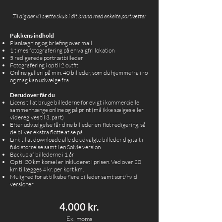
Til dig der vil sætte skub i dit brand med enkelte portrætter
Pakkens indhold
Planlægning og briefing over mail
1 times fotografering på en valgfri lokation
5 redigerede portrætbilleder
Fotografering i op til 2 outfit
Online galleri på min. 40 billeder, som du hjemmefra i ro
og mag kan udvælge fra
Derudover får du
Licens til at bruge billederne for evigt i kommercielle
sammenhænge online og på print (må ikke sælges eller
videregives til 3. part)
Efter udvælgelse får dine billeder en flot redigering, så
de bliver ekstra flotte at se på
Link til at downloade alle de udvalgte billeder digitalt i
fuld størrelse samt i en SoMe version
Backup af billederne i 1 år
Op til 20 km kørsel er inkluderet i prisen. Ved over 20
km tillægges 4 kr. per kørt km.
Mulighed for at tilkøbe flere billeder samt sort/hvid
versioner
4.000 kr.
Ex. moms