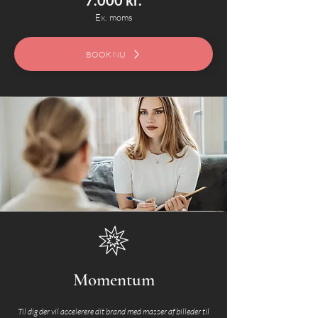
7.000 kr.
Ex. moms
BOOK NU
Momentum
Til dig der vil accelerere dit brand med masser af billeder til