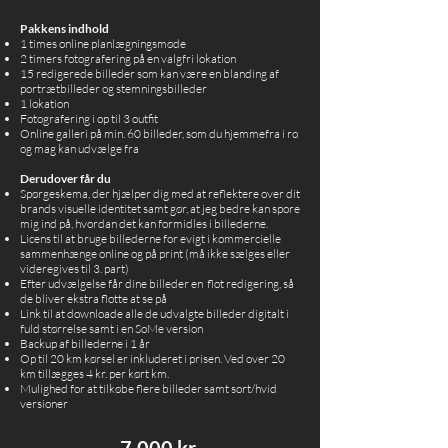
Pakkens indhold
1 times online planlægningsmøde
2 timers fotografering på en valgfri lokation
15 redigerede billeder som kan være en blanding af
portrætbilleder og stemningsbilleder
1 lokation
Fotografering i op til 3 outfit
Online galleri på min. 60 billeder, som du hjemmefra i ro
og mag kan udvælge fra
Derudover får du
Spørgeskema, der hjælper dig med at reflektere over dit
brands visuelle identitet samt gør, at jeg bedre kan spore
mig ind på, hvordan det kan formidles i billederne.
Licens til at bruge billederne for evigt i kommercielle
sammenhænge online og på print (må ikke sælges eller
videregives til 3. part)
Efter udvælgelse får dine billeder en flot redigering, så
de bliver ekstra flotte at se på
Link til at downloade alle de udvalgte billeder digitalt i
fuld størrelse samt i en SoMe version
Backup af billederne i 1 år
Op til 20 km kørsel er inkluderet i prisen. Ved over 20
km tillægges 4 kr. per kørt km.
Mulighed for at tilkøbe flere billeder samt sort/hvid
versioner