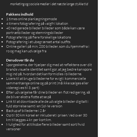
marketing og sociale medier i det næste lange stykke tid
Pakkens indhold
1 times online planlægningsmøde
4 timers fotografering på valgfri lokation
40 redigerede billeder billeder som både kan være
portrætbilleder og stemningsbilleder
Fotografering på flere forskellige lokations
Fotografering i et ubegrænset antal outfits
Online galleri på min. 200 billeder, som du hjemmefra i
ro og mag kan udvælge fra
Derudover får du
Spørgeskema, der hjælper dig med at reflektere over dit
brands visuelle identitet samt gør, at jeg bedre kan spore
mig ind på, hvordan det kan formidles i billederne.
Licens til at bruge billederne for evigt i kommercielle
sammenhænge online og på print (må ikke sælges eller
videregives til 3. part)
Efter udvælgelse får dine billeder en flot redigering, så
de bliver ekstra flotte at se på
Link til at downloade alle de udvalgte billeder digitalt i
fuld størrelse samt i en SoMe version
Backup af billederne i 2 år
Op til 30 km kørsel er inkluderet i prisen. Ved over 30
km tillægges 4 kr. per kørt km.
Mulighed for at tilkøbe flere billeder samt sort/hvid
versioner