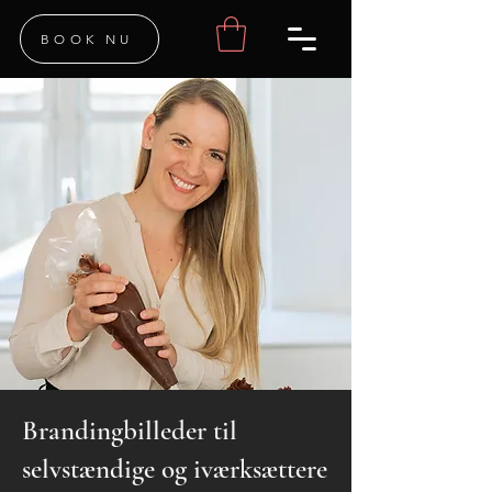
BOOK NU
Brandingbilleder til
selvstændige og iværksættere