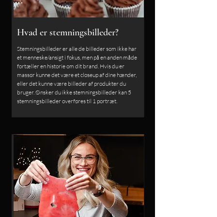
Hvad er stemningsbilleder?
Stemningsbilleder er alle de billeder som ikke har
et menneske/ansigt i fokus, men på en anden måde
fortæller en historie om dit brand. Hvis du er
massør kunne det være et closeup af dine hænder,
eller det kunne være billeder af produkter du
bruger. Ønsker du ikke stemningsbilleder kan 5
stemningsbilleder overføres til 1 portræt.