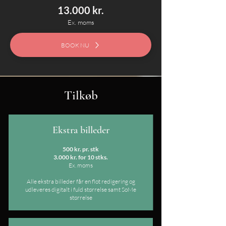
13.000 kr.
Ex. moms
BOOK NU
Tilkøb
Ekstra billeder
500 kr. pr. stk​
3.000 kr. for 10 stks.
Ex. moms
Alle ekstra billeder får en flot redigering og
udleveres digitalt i fuld størrelse samt SoMe
størrelse