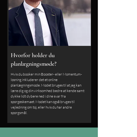
Hvorfor holder du
planlægningsmøde?
Hvis du booker min Booster- eller Momentum-
løsning inkluderer det et online
planlægningsmøde. Mødet bruges til at jeg kan
lære dig og din virksomhed bedre at kende samt
dykke lidt dybere ned i dine svar fra
spørgeskemaet. Mødet kan også bruges til
vejledning om tøj, eller hvis du har andre
spørgsmål.