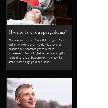
Hvorfor laver du spørgeskema?
Et spørgeskema er en fantastisk mulighed for at
du kan reflektere over hvordan du ønsker at
brande din virksomhed gennem vores
fotosesseion. Samtidig hjælper det også mig til at
forstå dit brand dybtgående og sikre, at vi kan
afspejle det nøjagtigt i dine billeder.