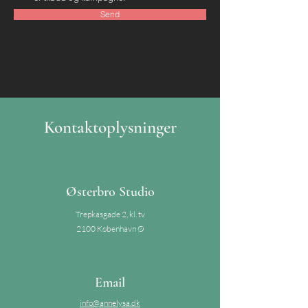
Send
Kontaktoplysninger
Østerbro Studio
Trepkasgade 2, kl. tv
2100 København Ø
Email
info@annelysa.dk