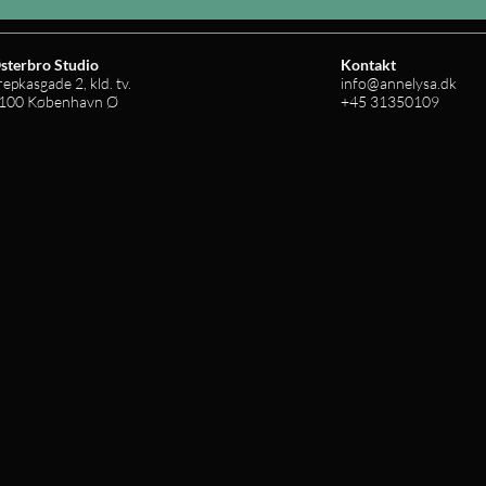
sterbro Studio
Kontakt
repkasgade 2, kld. tv.
info@annelysa.dk
100 København Ø
+45 31350109