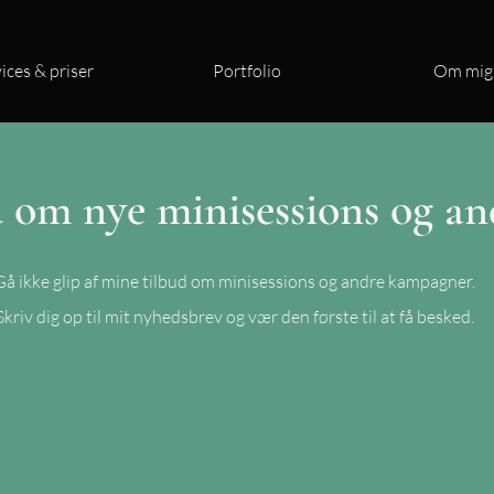
ices & priser
Portfolio
Om mig
 om nye minisessions og an
Gå ikke glip af mine tilbud om minisessions og andre kampagner.
Skriv dig op til mit nyhedsbrev og vær den første til at få besked.