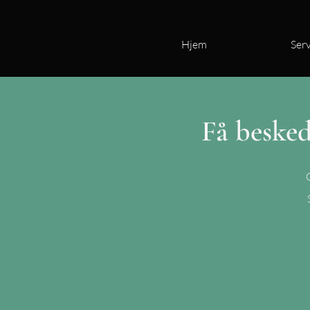
Hjem
Serv
Få besked