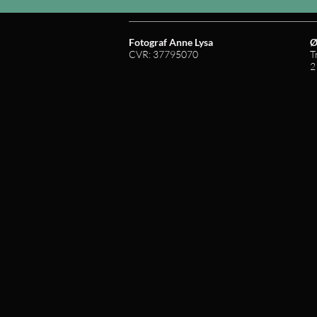
Fotograf Anne Lysa
Ø
CVR: 37795070
T
2