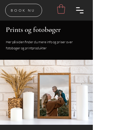
BOOK NU
Prints og fotobøger
Her på siden finder du mere info og priser over
fotobøger og printprodukter