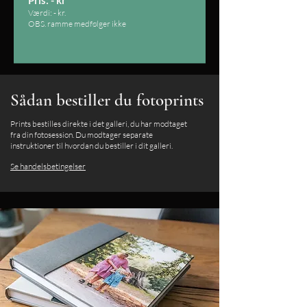
Pris: -
kr
Værdi:
-
kr.
OBS. ramme medfølger ikke
Sådan bestiller du fotoprints
Prints bestilles direkte i det galleri, du har modtaget
fra din fotosession. Du modtager separate
instruktioner til hvordan du bestiller i dit galleri.
Se handelsbetingelser