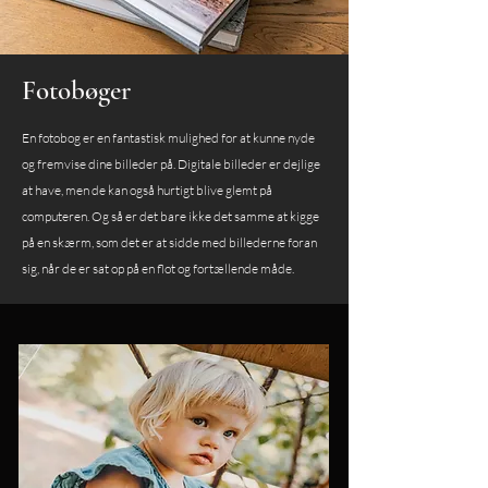
Fotobøger
​En fotobog er en fantastisk mulighed for at kunne nyde
og fremvise dine billeder på. Digitale billeder er dejlige
at have, men de kan også hurtigt blive glemt på
computeren. Og så er det bare ikke det samme at kigge
på en skærm, som det er at sidde med billederne foran
sig, når de er sat op på en flot og fortællende måde.