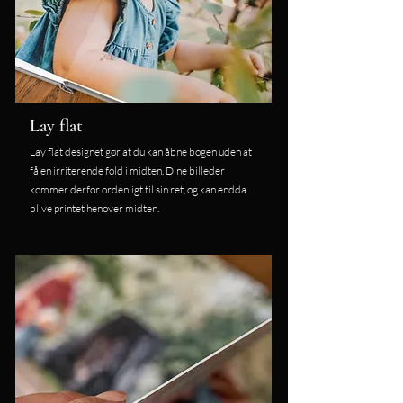
Lay flat
Lay flat designet gør at du kan åbne bogen uden at
få en irriterende fold i midten. Dine billeder
kommer derfor ordenligt til sin ret, og kan endda
blive printet henover midten.