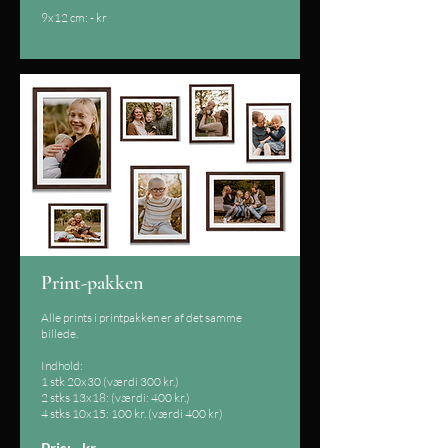
9x12 cm: - kr
Print-pakken
Alle prints i printpakken er af det samme
billede.
Indhold:
1 stk 20x30 (værdi 300 kr.)
2 stks 13x18: (værdi: 400 kr.)
4 stks 10x15: 100 kr. (værdi 400 kr)