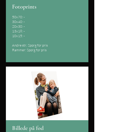
Fotoprints
50x70: -
30x40: -
20x30: -
13x18: -
10x15: -
Andre str.: Spørg for pris
Rammer: Spørg for pris
Billede på fod