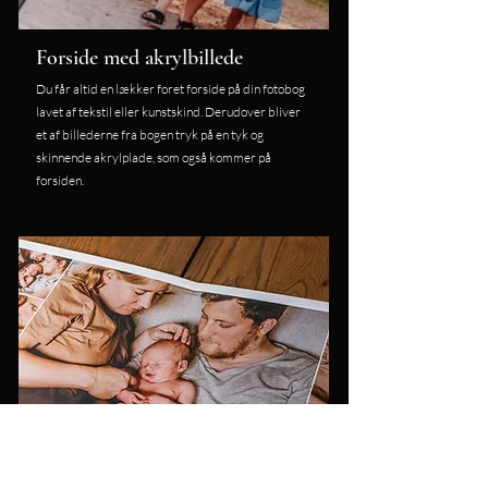
Forside med akrylbillede
Du får altid en lækker foret forside på din fotobog
lavet af tekstil eller kunstskind. Derudover bliver
et af billederne fra bogen tryk på en tyk og
skinnende akrylplade, som også kommer på
forsiden.