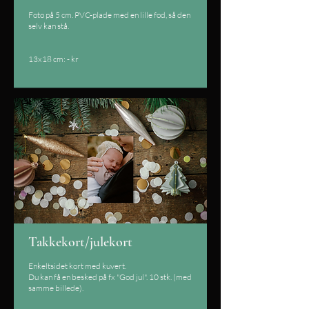
Foto på 5 cm. PVC-plade med en lille fod, så den
selv kan stå.
13x18 cm: - kr
Takkekort/julekort
Enkeltsidet kort med kuvert.
Du kan få en besked på fx "God jul". 10 stk. (med
samme billede).