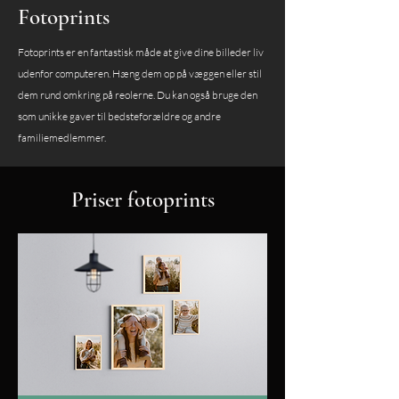
Fotoprints
Fotoprints er en fantastisk måde at give dine billeder liv
udenfor computeren. Hæng dem op på væggen eller stil
dem rund omkring på reolerne. Du kan også bruge den
som unikke gaver til bedsteforældre og andre
familiemedlemmer.
Priser fotoprints