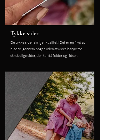
Tykke sider
De tykke sider skriger kvalitet! Det er en fryd at
bladre igennem bogen uden at være bange for
skrøbelige sider, der kan få folder og ridser.