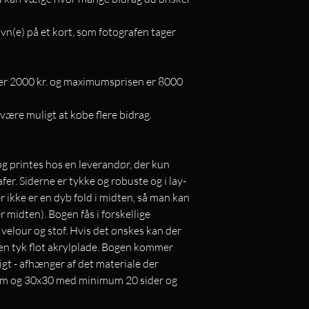
avn(e) på et kort, som fotografen tager
r 2000 kr. og maximumsprisen er 8000
være muligt at købe flere bidrag.
og printes hos en leverandør, der kun
fer. Siderne er tykke og robuste og i lay-
er ikke er en dyb fold i midten, så man kan
r midten). Bogen fås i forskellige
velour og stof. Hvis det ønskes kan der
å en tyk flot akrylplade. Bogen kommer
gt - afhænger af det materiale der
 cm og 30x30 med minimum 20 sider og