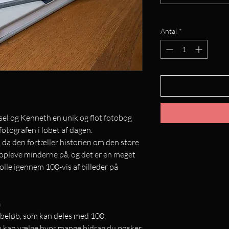
Antal
*
dsel og Kenneth en unik og flot fotobog
 fotografen i løbet af dagen.
, da den fortæller historien om den store
nopleve minderne på, og det er en meget
olle igennem 100-vis af billeder på
n
 beløb, som kan deles med 100.
du kan vælge hvor mange bidrag du ønsker