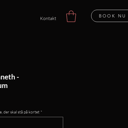
BOOK NU
Kontakt
neth -
bum
e, der skal stå på kortet
*