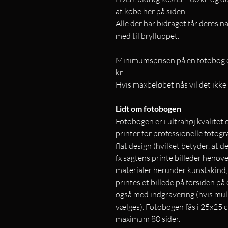
at købe her på siden.
Alle der har bidraget får deres n
med til brylluppet.
Minimumsprisen på en fotobog e
kr.
Hvis maxbeløbet nås vil det ikke 
Lidt om fotobogen
Fotobogen er i ultrahøj kvalitet 
printer for professionelle fotogra
flat design (hvilket betyder, at d
fx sagtens printe billeder henove
materialer herunder kunstskind, 
printes et billede på forsiden p
også med indgravering (hvis muli
vælges). Fotobogen fås i 25x25
maximum 80 sider.