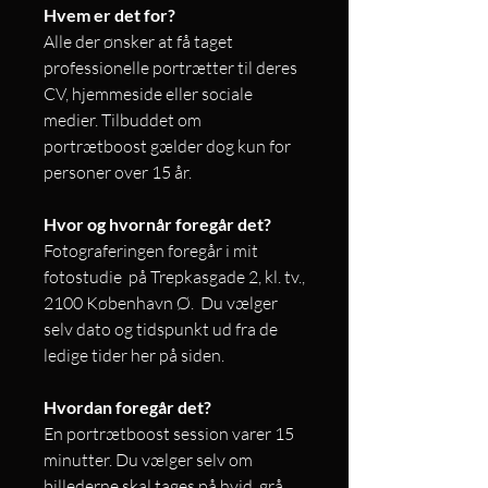
Hvem er det for?
Alle der ønsker at få taget
professionelle portrætter til deres
CV, hjemmeside eller sociale
medier. Tilbuddet om
portrætboost gælder dog kun for
personer over 15 år.
Hvor og hvornår foregår det?
Fotograferingen foregår i mit
fotostudie på Trepkasgade 2, kl. tv.,
2100 København Ø. Du vælger
selv dato og tidspunkt ud fra de
ledige tider her på siden.
Hvordan foregår det?
En portrætboost session varer 15
minutter. Du vælger selv om
billederne skal tages på hvid, grå