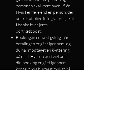
personen skal være over 15 år.
Hvis I er flere end én person, der
ønsker at blive fotograferet, skal
I booke hver jeres
portrætboost.
Bookingen er først gyldig, når
betalingen er gået igennem, og
du har modtaget en kvittering
på mail. Hvis du er i tvivl om
din booking er gået igennem,
kontakt mig hurtigst muligt på
info@annelysa.dk
Da fotograferingen foregår i
fotostudie, vil den ikke blive
aflyst selvom det er dårligt vejr.
Din fotosession starter på det
tidspunkt, du har booket. Hvis
du kommer for sent, gives der