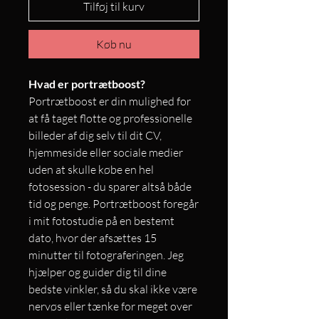
Tilføj til kurv
Køb nu
Hvad er portrætboost?
Portrætboost er din mulighed for
at få taget flotte og professionelle
billeder af dig selv til dit CV,
hjemmeside eller sociale medier
uden at skulle købe en hel
fotosession - du sparer altså både
tid og penge. Portrætboost foregår
i mit fotostudie på en bestemt
dato, hvor der afsættes 15
minutter til fotograferingen. Jeg
hjælper og guider dig til dine
bedste vinkler, så du skal ikke være
nervøs eller tænke for meget over