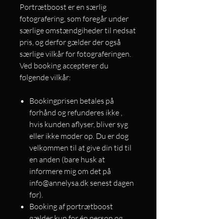
Portrætboost er en særlig
fotografering, som foregår under
særlige omstændgiheder til nedsat
pris, og derfor gælder der også
særlige vilkår for fotograferingen.
Ved booking accepterer du
følgende vilkår:
Bookingprisen betales på
forhånd og refunderes ikke ,
hvis kunden aflyser, bliver syg
eller ikke møder op. Du er dog
velkommen til at give din tid til
en anden (bare husk at
informere mig om det på
info@annelysa.dk senest dagen
før).
Booking af portrætboost
gælder kun for én person og