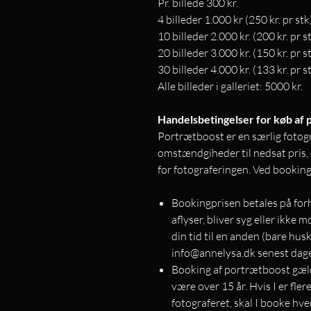
Pr. billede 300 kr.
4 billeder 1.000 kr (250 kr. pr stk
10 billeder 2.000 kr. (200 kr. pr s
20 billeder 3.000 kr. (150 kr. pr s
30 billeder 4.000 kr. (133 kr. pr s
Alle billeder i galleriet: 5000 kr.
Handelsbetingelser for køb af
Portrætboost er en særlig fotog
omstændgiheder til nedsat pris, 
for fotograferingen. Ved booking
Bookingprisen betales på for
aflyser, bliver syg eller ikke
din tid til en anden (bare hu
info@annelysa.dk senest dage
Booking af portrætboost gæld
være over 15 år. Hvis I er fler
fotograferet, skal I booke hv