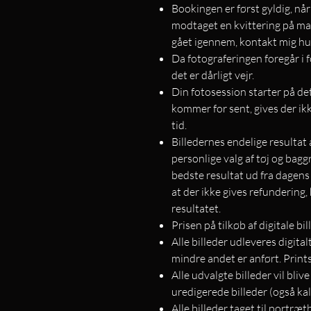
Bookingen er først gyldig, nå
modtaget en kvittering på mail
gået igennem, kontakt mig hu
Da fotograferingen foregår i f
det er dårligt vejr.
Din fotosession starter på de
kommer for sent, gives der ik
tid.
Billedernes endelige resultat
personlige valg af tøj og bagg
bedste resultat ud fra dagen
at der ikke gives refundering,
resultatet.
Prisen på tilkøb af digitale b
Alle billeder udleveres digita
mindre andet er anført. Print
Alle udvalgte billeder vil bliv
uredigerede billeder (også kald
Alle billeder taget til portræ