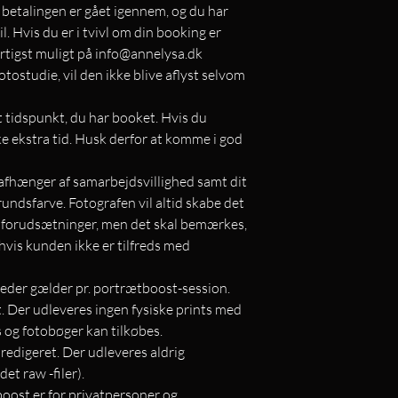
r betalingen er gået igennem, og du har
. Hvis du er i tvivl om din booking er
rtigst muligt på info@annelysa.dk
otostudie, vil den ikke blive aflyst selvom
t tidspunkt, du har booket. Hvis du
ke ekstra tid. Husk derfor at komme i god
 afhænger af samarbejdsvillighed samt dit
rundsfarve. Fotografen vil altid skabe det
s forudsætninger, men det skal bemærkes,
 hvis kunden ikke er tilfreds med
illeder gælder pr. portrætboost-session.
lt. Der udleveres ingen fysiske prints med
s og fotobøger kan tilkøbes.
e redigeret. Der udleveres aldrig
et raw -filer).
tboost er for privatpersoner og