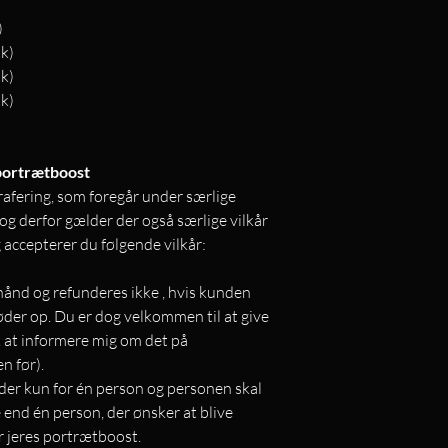
)
tk)
tk)
tk)
 portrætboost
rafering, som foregår under særlige
og derfor gælder der også særlige vilkår
 accepterer du følgende vilkår:
hånd og refunderes ikke , hvis kunden
 møder op. Du er dog velkommen til at give
sk at informere mig om det på
n før).
er kun for én person og personen skal
e end én person, der ønsker at blive
er jeres portrætboost.