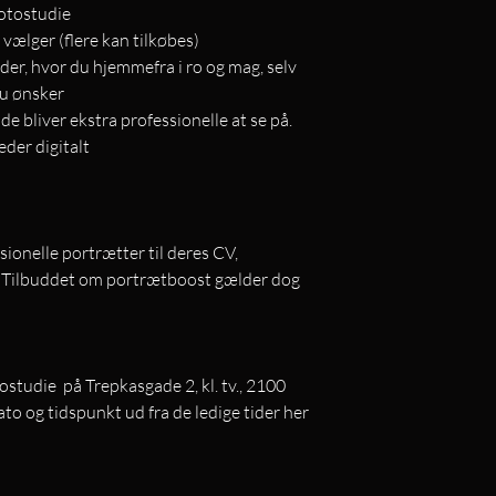
fotostudie
v vælger (flere kan tilkøbes)
der, hvor du hjemmefra i ro og mag, selv
du ønsker
 de bliver ekstra professionelle at se på.
eder digitalt
ssionelle portrætter til deres CV,
r. Tilbuddet om portrætboost gælder dog
ostudie på Trepkasgade 2, kl. tv., 2100
o og tidspunkt ud fra de ledige tider her