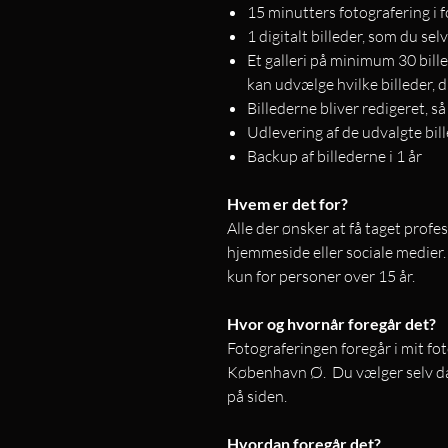
15 minutters fotografering i 
1 digitalt billeder, som du sel
Et galleri på minimum 30 bille
kan udvælge hvilke billeder, 
Billederne bliver redigeret, så
Udlevering af de udvalgte bill
Backup af billederne i 1 år
Hvem er det for?
Alle der ønsker at få taget profe
hjemmeside eller sociale medie
kun for personer over 15 år.
Hvor og hvornår foregår det?
Fotograferingen foregår i mit fot
København Ø. Du vælger selv dat
på siden.
Hvordan foregår det?