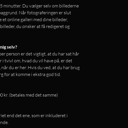
5 minutter. Du vælger selv om billederne
t baggrund. Når fotograferingen er slut
 et online galleri med dine billeder,
billeder, du ønsker at få redigeret og
mig selv?
er person er det vigtigt, at du har sat hår
 tvivl om, hvad du vil have på, er det
e, når du er her. Hvis du ved, at du har brug
ørg for at komme i ekstra god tid.
300 kr. (betales med det samme)
riet end det ene, som er inkluderet i
nde.​