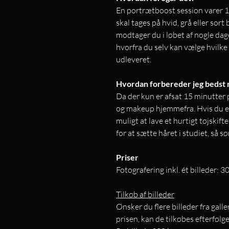
En portrætboost session varer 1
skal tages på hvid, grå eller sor
modtager du i løbet af nogle dage
hvorfra du selv kan vælge hvilke 
udleveret.
Hvordan forbereder jeg bedst 
Da der kun er afsat 15 minutter p
og makeup hjemmefra. Hvis du er i
muligt at lave et hurtigt tøjskift
for at sætte håret i studiet, så s
Priser
Fotografering inkl. ét billeder: 
Tilkøb af billeder
Ønsker du flere billeder fra galle
prisen, kan de tilkøbes efterfølge