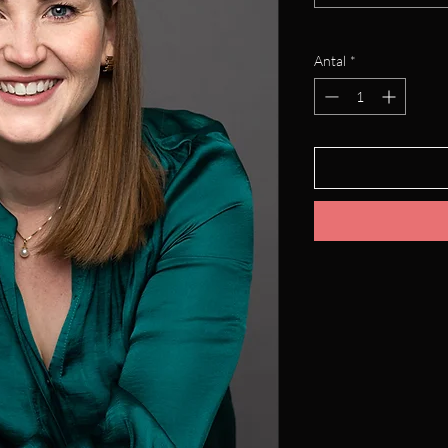
Antal
*