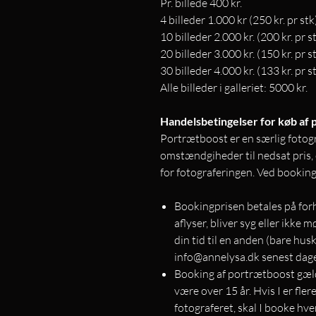
Pr. billede 400 kr.
4 billeder 1.000 kr (250 kr. pr stk
10 billeder 2.000 kr. (200 kr. pr s
20 billeder 3.000 kr. (150 kr. pr s
30 billeder 4.000 kr. (133 kr. pr s
Alle billeder i galleriet: 5000 kr.
Handelsbetingelser for køb af
Portrætboost er en særlig fotog
omstændgiheder til nedsat pris, 
for fotograferingen. Ved booking
Bookingprisen betales på for
aflyser, bliver syg eller ikke
din tid til en anden (bare hu
info@annelysa.dk senest dage
Booking af portrætboost gæld
være over 15 år. Hvis I er fler
fotograferet, skal I booke hv