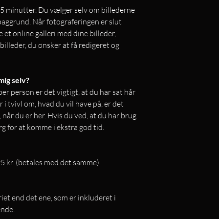
5 minutter. Du vælger selv om billederne
t baggrund. Når fotograferingen er slut
 et online galleri med dine billeder,
billeder, du ønsker at få redigeret og
mig selv?
er person er det vigtigt, at du har sat hår
 tvivl om, hvad du vil have på, er det
e, når du er her. Hvis du ved, at du har brug
ørg for at komme i ekstra god tid.
395 kr. (betales med det samme)
riet end det ene, som er inkluderet i
nde.​