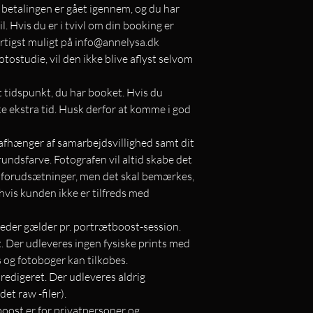
r betalingen er gået igennem, og du har
. Hvis du er i tvivl om din booking er
rtigst muligt på info@annelysa.dk
otostudie, vil den ikke blive aflyst selvom
t tidspunkt, du har booket. Hvis du
ke ekstra tid. Husk derfor at komme i god
 afhænger af samarbejdsvillighed samt dit
rundsfarve. Fotografen vil altid skabe det
s forudsætninger, men det skal bemærkes,
 hvis kunden ikke er tilfreds med
illeder gælder pr. portrætboost-session.
lt. Der udleveres ingen fysiske prints med
s og fotobøger kan tilkøbes.
e redigeret. Der udleveres aldrig
et raw -filer).
tboost er for privatpersoner og