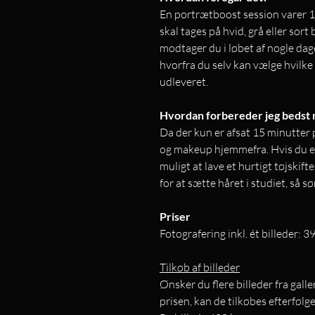
En portrætboost session varer 1
skal tages på hvid, grå eller sor
modtager du i løbet af nogle dage
hvorfra du selv kan vælge hvilke 
udleveret.
Hvordan forbereder jeg bedst 
Da der kun er afsat 15 minutter p
og makeup hjemmefra. Hvis du er i
muligt at lave et hurtigt tøjskift
for at sætte håret i studiet, så s
Priser
Fotografering inkl. ét billeder: 
Tilkøb af billeder
Ønsker du flere billeder fra galle
prisen, kan de tilkøbes efterfølge