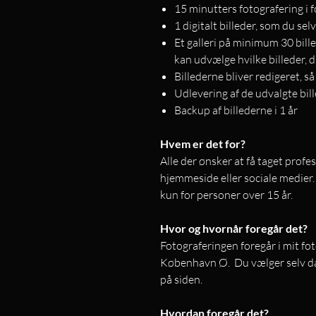
15 minutters fotografering i 
1 digitalt billeder, som du sel
Et galleri på minimum 30 bille
kan udvælge hvilke billeder, 
Billederne bliver redigeret, så
Udlevering af de udvalgte bill
Backup af billederne i 1 år
Hvem er det for?
Alle der ønsker at få taget profe
hjemmeside eller sociale medie
kun for personer over 15 år.
Hvor og hvornår foregår det?
Fotograferingen foregår i mit fot
København Ø. Du vælger selv dat
på siden.
Hvordan foregår det?