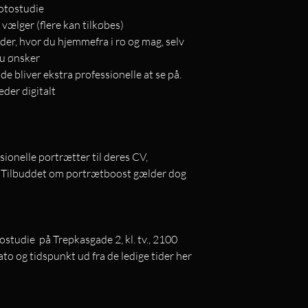
fotostudie
v vælger (flere kan tilkøbes)
der, hvor du hjemmefra i ro og mag, selv
du ønsker
 de bliver ekstra professionelle at se på.
eder digitalt
ssionelle portrætter til deres CV,
r. Tilbuddet om portrætboost gælder dog
ostudie på Trepkasgade 2, kl. tv., 2100
o og tidspunkt ud fra de ledige tider her