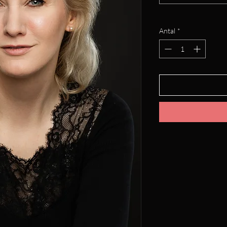
Antal
*