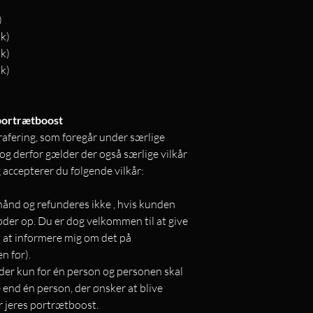
)
tk)
tk)
tk)
 portrætboost
rafering, som foregår under særlige
og derfor gælder der også særlige vilkår
 accepterer du følgende vilkår:
hånd og refunderes ikke , hvis kunden
 møder op. Du er dog velkommen til at give
sk at informere mig om det på
n før).
er kun for én person og personen skal
e end én person, der ønsker at blive
er jeres portrætboost.