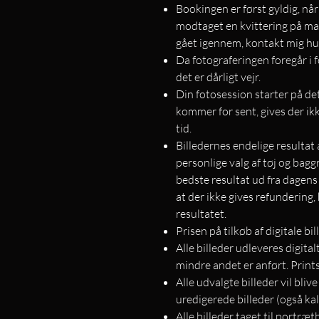
Bookingen er først gyldig, nå
modtaget en kvittering på mail
gået igennem, kontakt mig hu
Da fotograferingen foregår i f
det er dårligt vejr.
Din fotosession starter på de
kommer for sent, gives der ik
tid.
Billedernes endelige resultat
personlige valg af tøj og bagg
bedste resultat ud fra dagen
at der ikke gives refundering,
resultatet.
Prisen på tilkøb af digitale b
Alle billeder udleveres digita
mindre andet er anført. Print
Alle udvalgte billeder vil bliv
uredigerede billeder (også kald
Alle billeder taget til portræ