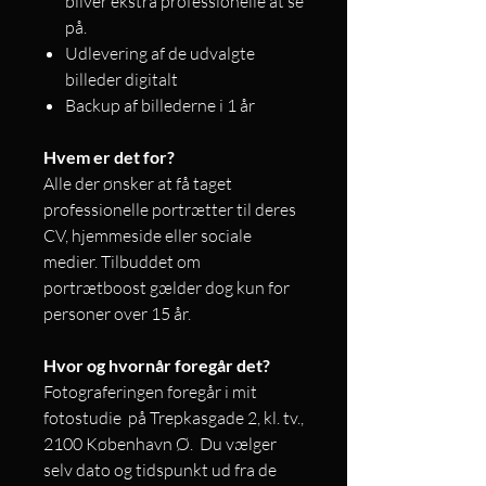
bliver ekstra professionelle at se
på.
Udlevering af de udvalgte
billeder digitalt
Backup af billederne i 1 år
Hvem er det for?
Alle der ønsker at få taget
professionelle portrætter til deres
CV, hjemmeside eller sociale
medier. Tilbuddet om
portrætboost gælder dog kun for
personer over 15 år.
Hvor og hvornår foregår det?
Fotograferingen foregår i mit
fotostudie på Trepkasgade 2, kl. tv.,
2100 København Ø. Du vælger
selv dato og tidspunkt ud fra de