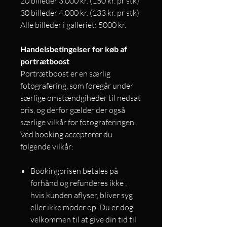
20 billeder 3.000 kr. (150 kr. pr stk)
30 billeder 4.000 kr. (133 kr. pr stk)
Alle billeder i galleriet: 5000 kr.
Handelsbetingelser for køb af
portrætboost
Portrætboost er en særlig
fotografering, som foregår under
særlige omstændgiheder til nedsat
pris, og derfor gælder der også
særlige vilkår for fotograferingen.
Ved booking accepterer du
følgende vilkår:
Bookingprisen betales på
forhånd og refunderes ikke ,
hvis kunden aflyser, bliver syg
eller ikke møder op. Du er dog
velkommen til at give din tid til