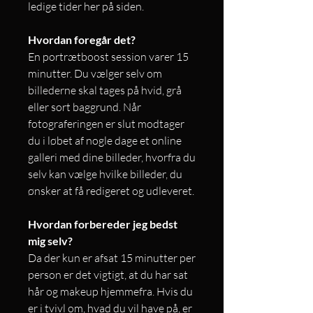
ledige tider her på siden.
Hvordan foregår det?
En portrætboost session varer 15
minutter. Du vælger selv om
billederne skal tages på hvid, grå
eller sort baggrund. Når
fotograferingen er slut modtager
du i løbet af nogle dage et online
galleri med dine billeder, hvorfra du
selv kan vælge hvilke billeder, du
ønsker at få redigeret og udleveret.
Hvordan forbereder jeg bedst
mig selv?
Da der kun er afsat 15 minutter per
person er det vigtigt, at du har sat
hår og makeup hjemmefra. Hvis du
er i tvivl om, hvad du vil have på, er