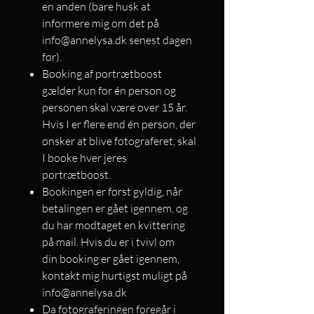
en anden (bare husk at
informere mig om det på
info@annelysa.dk senest dagen
før).
Booking af portrætboost
gælder kun for én person og
personen skal være over 15 år.
Hvis I er flere end én person, der
ønsker at blive fotograferet, skal
I booke hver jeres
portrætboost.
Bookingen er først gyldig, når
betalingen er gået igennem, og
du har modtaget en kvittering
på mail. Hvis du er i tvivl om
din booking er gået igennem,
kontakt mig hurtigst muligt på
info@annelysa.dk
Da fotograferingen foregår i