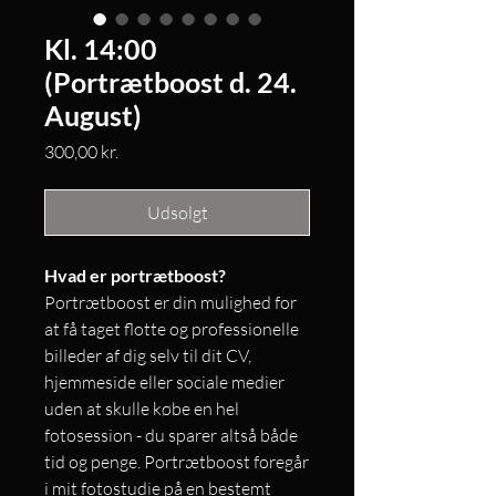
Kl. 14:00
(Portrætboost d. 24.
August)
Pris
300,00 kr.
Udsolgt
Hvad er portrætboost?
Portrætboost er din mulighed for
at få taget flotte og professionelle
billeder af dig selv til dit CV,
hjemmeside eller sociale medier
uden at skulle købe en hel
fotosession - du sparer altså både
tid og penge. Portrætboost foregår
i mit fotostudie på en bestemt