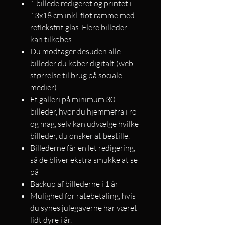
1 billede redigeret og printet i
13x18 cm inkl. flot ramme med
refleksfrit glas. Flere billeder
kan tilkøbes.
Du modtager desuden alle
billeder du køber digitalt (web-
størrelse til brug på sociale
medier).
Et galleri på minimum 30
billeder, hvor du hjemmefra i ro
og mag, selv kan udvælge hvilke
billeder, du ønsker at bestille.
Billederne får en let redigering,
så de bliver ekstra smukke at se
på
Backup af billederne i 1 år
Mulighed for ratebetaling, hvis
du synes julegaverne har været
lidt dyre i år.