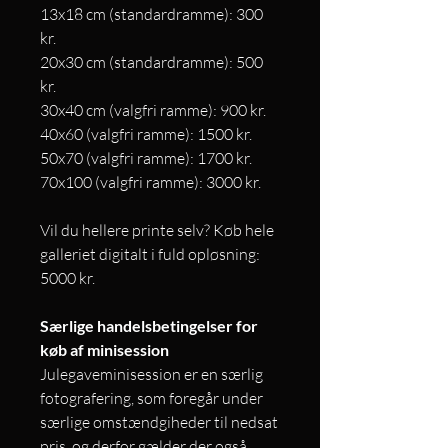
13x18 cm (standardramme): 300
kr.
20x30 cm (standardramme): 500
kr.
30x40 cm (valgfri ramme): 900 kr.
40x60 (valgfri ramme): 1500 kr.
50x70 (valgfri ramme): 1700 kr.
70x100 (valgfri ramme): 3000 kr.
Vil du hellere printe selv? Køb hele
galleriet digitalt i fuld opløsning:
5000 kr.
Særlige handelsbetingelser for
køb af minisession
Julegaveminisession er en særlig
fotografering, som foregår under
særlige omstændgiheder til nedsat
pris, og derfor gælder der også