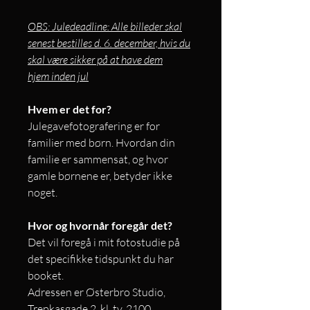
OBS: Juledeadline: Alle billeder skal
senest bestilles d. 6. december, hvis du
skal være sikker på at have dem
hjem inden jul
Hvem er det for?
Julegavefotografering er for
familier med børn. Hvordan din
familie er sammensat, og hvor
gamle børnene er, betyder ikke
noget.
Hvor og hvornår foregår det?
Det vil foregå i mit fotostudie på
det specifikke tidspunkt du har
booket.
Adressen er Østerbro Studio,
Trepkasgade 2, kl. tv, 2100