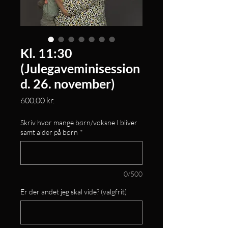
Kl. 11:30
(Julegaveminisession
d. 26. november)
Pris
600,00 kr.
Skriv hvor mange børn/voksne I bliver
samt alder på børn
*
0/500
Er der andet jeg skal vide? (valgfrit)