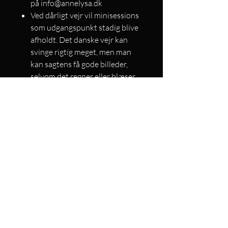
på info@annelysa.dk
Ved dårligt vejr vil minisessions
som udgangspunkt stadig blive
afholdt. Det danske vejr kan
svinge rigtig meget, men man
kan sagtens få gode billeder,
selvom det regner eller blæser
lidt. Minisessions aflyses kun
hvis fotografen vurderer at
vejret er meget voldsomt eller
farligt. I disse tilfælde får du
besked senest 2 timer før og du
enten får mulighed for at booke
en ny tid eller du får refunderet
dine penge.
Din minisession starter på det
tidspunkt, du har booket. Hvis
du kommer for sent, gives der
ikke ekstra tid. Husk derfor at