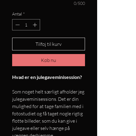
0/500
Antal
*
Tilføj til kurv
Køb nu
Hvad er en julegaveminisession?
Som noget helt særligt afholder jeg
julegaveminisessions. Det er din
mulighed for at tage familien med i
fotostudiet og få taget nogle rigtig
flotte billeder, som du kan give i
julegave eller selv hænge på
væggen derhjemme.