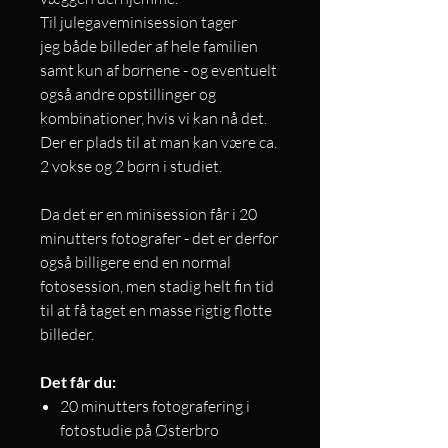
Til julegaveminisession tager
jeg både billeder af hele familien
samt kun af børnene - og eventuelt
også andre opstillinger og
kombinationer, hvis vi kan nå det.
Der er plads til at man kan være ca.
2 vokse og 2 børn i studiet.​
Da det er en minisession får i 20
minutters fotografer - det er derfor
også billigere end en normal
fotosession, men stadig helt fin tid
til at få taget en masse rigtig flotte
billeder.
Det får du:
20 minutters fotografering i
fotostudie på Østerbro