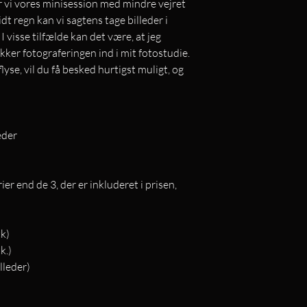
i vores minisession med mindre vejret
idt regn kan vi sagtens tage billeder i
I visse tilfælde kan det være, at jeg
kker fotograferingen ind i mit fotostudie.
flyse, vil du få besked hurtigst muligt, og
eder
ier end de 3, der er inkluderet i prisen,
tk)
k.)
lleder)