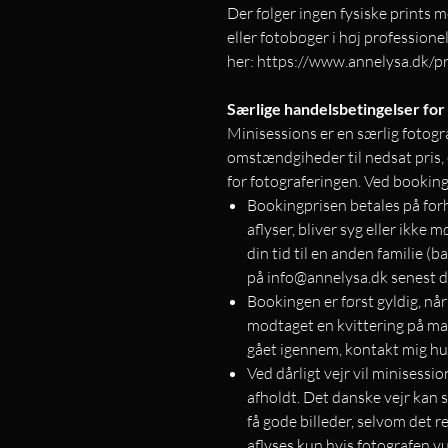
Der følger ingen fysiske prints m
eller fotobøger i høj professionel
her: https://www.annelysa.dk/pr
Særlige handelsbetingelser for
Minisessions er en særlig fotogr
omstændgiheder til nedsat pris, 
for fotograferingen. Ved booking
Bookingprisen betales på for
aflyser, bliver syg eller ikke
din tid til en anden familie (
på info@annelysa.dk senest d
Bookingen er først gyldig, nå
modtaget en kvittering på mail
gået igennem, kontakt mig hu
Ved dårligt vejr vil minisess
afholdt. Det danske vejr kan 
få gode billeder, selvom det r
aflyses kun hvis fotografen v