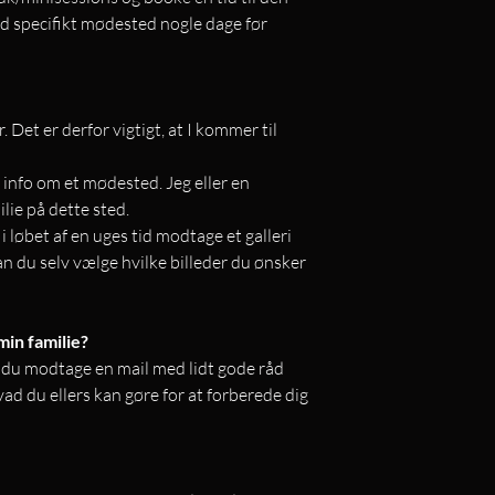
ed specifikt mødested nogle dage før
 Det er derfor vigtigt, at I kommer til
 info om et mødested. Jeg eller en
ilie på dette sted.
 i løbet af en uges tid modtage et galleri
kan du selv vælge hvilke billeder du ønsker
in familie?
l du modtage en mail med lidt gode råd
vad du ellers kan gøre for at forberede dig