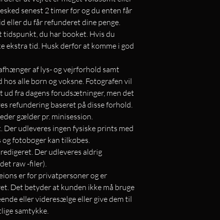
u besked senest 2 timer før og du enten får
id eller du får refunderet dine penge.
t tidspunkt, du har booket. Hvis du
ke ekstra tid. Husk derfor at komme i god
 afhænger af lys- og vejrforhold samt
hos alle børn og voksne. Fotografen vil
at ud fra dagens forudsætninger, men det
ves refundering baseret på disse forhold.
lleder gælder pr. minisession.
lt. Der udleveres ingen fysiske prints med
s og fotobøger kan tilkøbes.
e redigeret. Der udleveres aldrig
et raw -filer).
seions er for privatpersoner og er
et. Det betyder at kunden ikke må bruge
ende eller videresælge eller give dem til
ftlige samtykke.