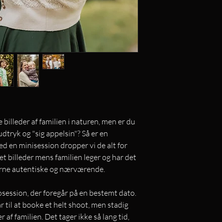
billeder af familien i naturen, men er du
udtryk og "sig appelsin"? Så er en
ed en minisession dropper vi de alt for
det billeder mens familien leger og har det
derne autentiske og nærværende.
osession, der foregår på en bestemt dato.
lar til at booke et helt shoot, men stadig
r af familien. Det tager ikke så lang tid,