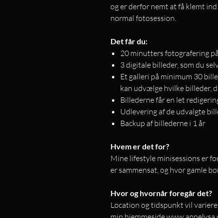
og er derfor nemt at få klemt ind
normal fotosession.
Det får du:
20 minutters fotografering p
3 digitale billeder, som du sel
Et galleri på minimum 30 bille
kan udvælge hvilke billeder, 
Billederne får en let redigerin
Udlevering af de udvalgte bill
Backup af billederne i 1 år
Hvem er det for?
Mine lifestyle minisessions er f
er sammensat, og hvor gamle bør
Hvor og hvornår foregår det?
Location og tidspunkt vil variere
min hjemmeside www.annelysa.dk