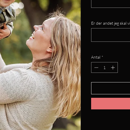
Er der andet jeg skal vi
Antal
*