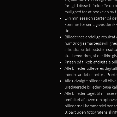
farligt. I disse tilfælde får d
mulighed for at booke en ny t
Din minisession starter på de
kommer for sent, gives der ik
tid.
Billedernes endelige resultat
humør og samarbejdsvillighed 
altid skabe det bedste result
skal bemærkes, at der ikke gi
Prisen på tilkøb af digitale bi
Alle billeder udleveres digita
mindre andet er anført. Print
Alle udvalgte billeder vil bliv
uredigerede billeder (også kald
Alle billeder taget til minises
omfattet af loven om ophavsr
billederne i kommerciel hense
3. part uden fotografens skri