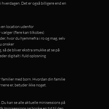
 i hverdagen. Det er også billigere end en
å en location udenfor
v vælger (flere kan tilkøbes)
der, hvor du hjemmefra i ro og mag, selv
du ønsker
g, så de bliver ekstra smukke at se på
eder digitalt i fuld opløsning
or familier med børn. Hvordan din familie
nene er, betyder ikke noget.
. Du kan se alle aktuelle minisessions på
/minisessions og booke en tid til den