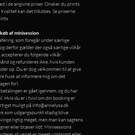
ed i de angivne priser. Ønsker du prints
 kvalitet kan det tilkøbes. Se priserne
ints
 køb af minisession
afering, som foregår under særlige
og derfor gælder der også særlige vilkår
 accepterer du følgende vilkår:
hånd og refunderes ikke, hvis kunden
 møder op. Du er dog velkommen til at give
bare husk at informere mig om det
agen før).
r betalingen er gået igennem, og du har
. Hvis du er i tvivl om din booking er
rtigst muligt på info@annelysa.dk
ions som udgangspunkt stadig blive
svinge rigtig meget, men man kan sagtens
egner eller blæser lidt. Minisessions
urderer at vejret er meget voldsomt eller