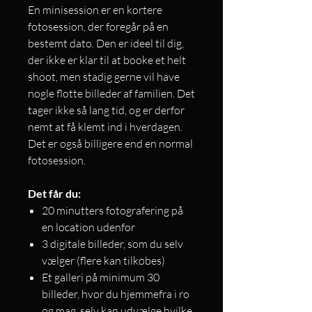
En minisession er en kortere
fotosession, der foregår på en
bestemt dato. Den er ideel til dig,
der ikke er klar til at booke et helt
shoot, men stadig gerne vil have
nogle flotte billeder af familien. Det
tager ikke så lang tid, og er derfor
nemt at få klemt ind i hverdagen.
Det er også billigere end en normal
fotosession.
Det får du:
20 minutters fotografering på
en location udenfor
3 digitale billeder, som du selv
vælger (flere kan tilkøbes)
Et galleri på minimum 30
billeder, hvor du hjemmefra i ro
og mag, selv kan udvælge hvilke