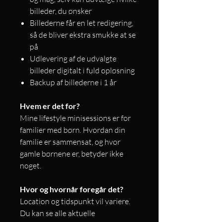
billeder, du ønsker
Billederne får en let redigering,
så de bliver ekstra smukke at se
på
Udlevering af de udvalgte
billeder digitalt i fuld opløsning
Backup af billederne i 1 år
Hvem er det for?
Mine lifestyle minisessions er for
familier med børn. Hvordan din
familie er sammensat, og hvor
gamle børnene er, betyder ikke
noget.
Hvor og hvornår foregår det?
Location og tidspunkt vil variere.
Du kan se alle aktuelle