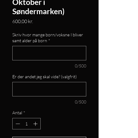
Oktober i
Søndermarken)
Pris
600,00 kr.
Skriv hvor mange børn/voksne I bliver
samt alder på børn
*
0/500
Er der andet jeg skal vide? (valgfrit)
0/500
Antal
*