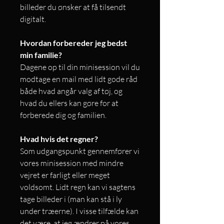
billeder du ønsker at få tilsendt
digitalt.
Hvordan forbereder jeg bedst
min familie?
Dagene op til din minisession vil du
modtage en mail med lidt gode råd
både hvad angår valg af tøj, og
hvad du ellers kan gøre for at
forberede dig og familien.
Hvad hvis det regner?
Som udgangspunkt gennemfører vi
vores minisession med mindre
vejret er farligt eller meget
voldsomt. Lidt regn kan vi sagtens
tage billeder i (man kan stå i ly
under træerne). I visse tilfælde kan
det være, at jeg ændrer på vores