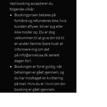
Ved booking accepterer du
følgende vilkår:
Bookingprisen betales på
forhånd og refunderes ikke, hvis
kunden aflyser, bliver syg eller
ikke møder op. Du er dog
velkommen til at give din tid til
en anden familie (bare husk at
informere mig om det
på info@annelysa.dk senest
dagen før).
Bookingen er først gyldig, når
betalingen er gået igennem, og
du har modtaget en kvittering
på mail. Hvis du er i tvivl om din
booking er gået igennem,
kontakt mig hurtigst muligt
på info@annelysa.dk
Ved dårligt vejr vil minisessions