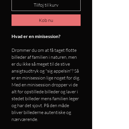
Tilføj til kurv
Køb nu
Hvad er en minisession?
Drømmer du om at få taget flotte
billeder af familien i naturen, men
er du ikke så meget til de stive
ansigtsudtryk og "sig appelsin"? Så
er en minisession lige noget for dig.
Med en minisession dropper vi de
alt for opstillede billeder og laver i
stedet billeder mens familien leger
og har det sjovt. På den måde
bliver billederne autentiske og
nærværende.