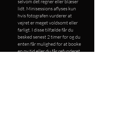
selvom det regner eller blæser
lidt. Minisessions aflyses kun
hvis fotografen vurderer at
vejret er meget voldsomt eller
farligt. I disse tilfælde får du
besked senest 2 timer før og du
enten får mulighed for at booke
en ny tid eller du får refunderet
dine penge.
Din minisession starter på det
tidspunkt, du har booket. Hvis
du kommer for sent, gives der
ikke ekstra tid. Husk derfor at
komme i god tid.
Billedernes endelige resultat
afhænger
af samarbejdsvillighed hos alle
børn og voksne. Fotografen vil
altid skabe det bedste resultat