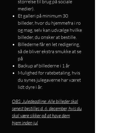
størrelse til brug på sociale
medier).
Et galleri på minimum 30
billeder, hvor du hjemmefra i ro
og mag, selv kan udvælge hvilke
billeder, du ønsker at bestille.
Billederne får en let redigering,
så de bliver ekstra smukke at se
på
Backup af billederne i 1 år
Mulighed for ratebetaling, hvis
du synes julegaverne har været
lidt dyre i år.
OBS: Juledeadline: Alle billeder skal
senest bestilles d. 6. december, hvis du
skal være sikker på at have dem
hjem inden jul