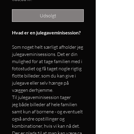
Udsolgt
Hvad er en julegaveminisession?
Som noget helt særligt afholder jeg
julegaveminisessions. Det er din
mulighed for at tage familien med i
fotostudiet og få taget nogle rigtig
flotte billeder, som du kan give i
julegave eller selv hænge på
væggen derhjemme.
Til julegaveminisession tager
jeg både billeder af hele familien
samt kun af børnene - og eventuelt
også andre opstillinger og
kombinationer, hvis vi kan nå det.
Der er plads til at man kan være ca.