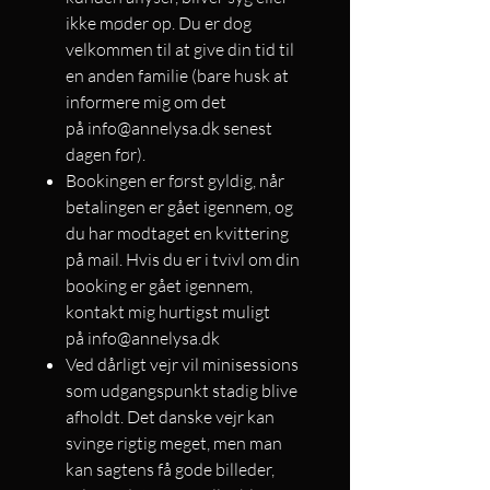
ikke møder op. Du er dog
velkommen til at give din tid til
en anden familie (bare husk at
informere mig om det
på info@annelysa.dk senest
dagen før).
Bookingen er først gyldig, når
betalingen er gået igennem, og
du har modtaget en kvittering
på mail. Hvis du er i tvivl om din
booking er gået igennem,
kontakt mig hurtigst muligt
på info@annelysa.dk
Ved dårligt vejr vil minisessions
som udgangspunkt stadig blive
afholdt. Det danske vejr kan
svinge rigtig meget, men man
kan sagtens få gode billeder,