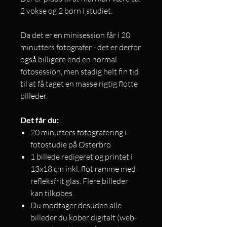
2 vokse og 2 børn i studiet.​
Da det er en minisession får i 20
minutters fotografer - det er derfor
også billigere end en normal
fotosession, men stadig helt fin tid
til at få taget en masse rigtig flotte
billeder.
Det får du:
20 minutters fotografering i
fotostudie på Østerbro
1 billede redigeret og printet i
13x18 cm inkl. flot ramme med
refleksfrit glas. Flere billeder
kan tilkøbes.
Du modtager desuden alle
billeder du køber digitalt (web-