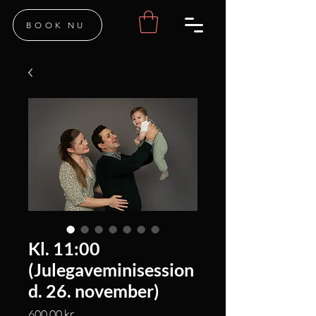
BOOK NU
Kl. 11:00
(Julegaveminisession
d. 26. november)
Pris
600,00 kr.